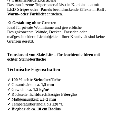
💡
Faszinierende Lichtspiele
Das transluzente Trägermaterial lässt in Kombination mit
LED-Stripes oder -Panels
beeindruckende Effekte in
Kalt-,
Warm- oder Farblicht
entstehen.
🎨
Gestaltung ohne Grenzen
Ideal für private Wohnräume und gewerbliche
Designkonzepte: Wände, Decken, Fassaden oder
maßgeschneiderte Lichtobjekte – Ihrer Kreativität sind keine
Grenzen gesetzt.
Translucent von Slate-Lite – für leuchtende Ideen mit
echter Steinoberfläche
Technische Eigenschaften
✔
100 % echte Steinoberfläche
✔ Gesamtstärke: ca.
1,5 mm
✔ Gewicht: ca.
1,5 kg/m²
✔ Rückseite:
lichtdurchlässiges Fiberglas
✔ Maßgenauigkeit:
±1–2 mm
✔ Temperaturbeständig bis
120 °C
✔
Biegbar
ab ca.
10 cm Radius